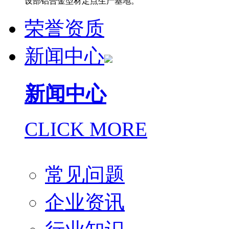
设部铝合金型材定点生产基地。
荣誉资质
新闻中心
新闻中心
CLICK MORE
常见问题
企业资讯