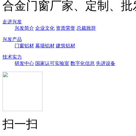
合金门窗厂家、定制、批
走进兴发
兴发简介
企业文化
资质荣誉
总裁致辞
兴发产品
门窗铝材
幕墙铝材
建筑铝材
技术实力
研发中心
国家认可实验室
数字化信息
先进设备
扫一扫