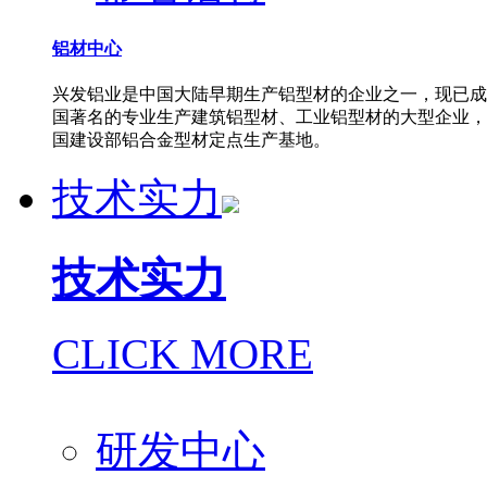
铝材中心
兴发铝业是中国大陆早期生产铝型材的企业之一，现已成
国著名的专业生产建筑铝型材、工业铝型材的大型企业，
国建设部铝合金型材定点生产基地。
技术实力
技术实力
CLICK MORE
研发中心