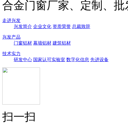
合金门窗厂家、定制、批
走进兴发
兴发简介
企业文化
资质荣誉
总裁致辞
兴发产品
门窗铝材
幕墙铝材
建筑铝材
技术实力
研发中心
国家认可实验室
数字化信息
先进设备
扫一扫