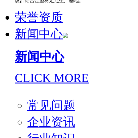
设部铝合金型材定点生产基地。
荣誉资质
新闻中心
新闻中心
CLICK MORE
常见问题
企业资讯