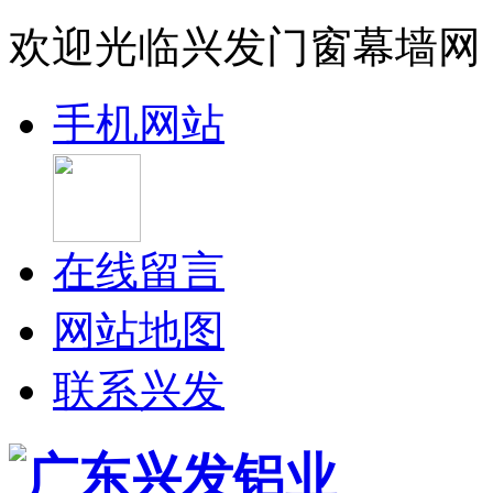
欢迎光临兴发门窗幕墙网
手机网站
在线留言
网站地图
联系兴发