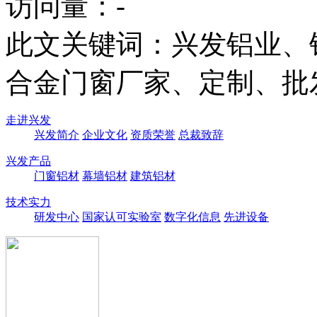
访问量：
-
此文关键词：
兴发铝业、
合金门窗厂家、定制、批
走进兴发
兴发简介
企业文化
资质荣誉
总裁致辞
兴发产品
门窗铝材
幕墙铝材
建筑铝材
技术实力
研发中心
国家认可实验室
数字化信息
先进设备