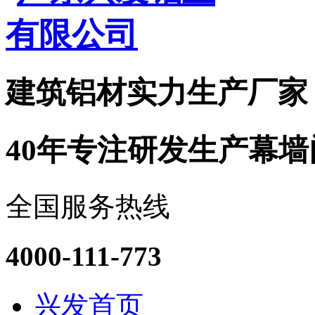
建筑铝材实力
生产厂家
40年专注研发生产幕
全国服务热线
4000-111-773
兴发首页