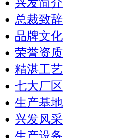
兴发简介
总裁致辞
品牌文化
荣誉资质
精湛工艺
七大厂区
生产基地
兴发风采
生产设备