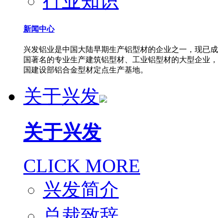
行业知识
新闻中心
兴发铝业是中国大陆早期生产铝型材的企业之一，现已成
国著名的专业生产建筑铝型材、工业铝型材的大型企业，
国建设部铝合金型材定点生产基地。
关于兴发
关于兴发
CLICK MORE
兴发简介
总裁致辞