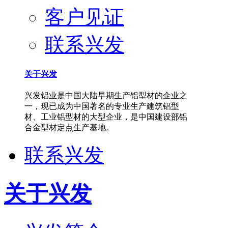
客户见证
联系兴发
关于兴发
兴发铝业是中国大陆早期生产铝型材的企业之
一，现已成为中国著名的专业生产建筑铝型
材、工业铝型材的大型企业，是中国建设部铝
合金型材定点生产基地。
联系兴发
关于兴发