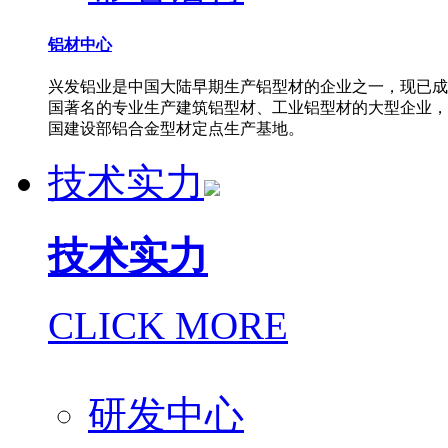
铝材中心
兴发铝业是中国大陆早期生产铝型材的企业之一，现已成
国著名的专业生产建筑铝型材、工业铝型材的大型企业，
国建设部铝合金型材定点生产基地。
技术实力
技术实力
CLICK MORE
研发中心