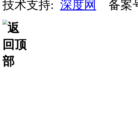
技术支持:
深度网
备案