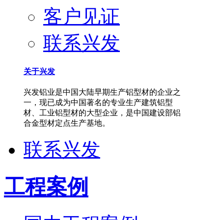
客户见证
联系兴发
关于兴发
兴发铝业是中国大陆早期生产铝型材的企业之
一，现已成为中国著名的专业生产建筑铝型
材、工业铝型材的大型企业，是中国建设部铝
合金型材定点生产基地。
联系兴发
工程案例