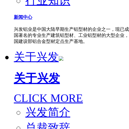
行业知识
新闻中心
兴发铝业是中国大陆早期生产铝型材的企业之一，现已成
国著名的专业生产建筑铝型材、工业铝型材的大型企业，
国建设部铝合金型材定点生产基地。
关于兴发
关于兴发
CLICK MORE
兴发简介
总裁致辞