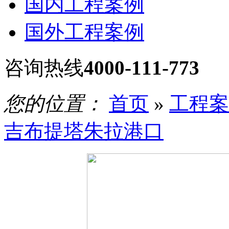
国内工程案例
国外工程案例
咨询热线
4000-111-773
您的位置：
首页
»
工程案
吉布提塔朱拉港口