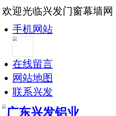
欢迎光临兴发门窗幕墙网
手机网站
在线留言
网站地图
联系兴发