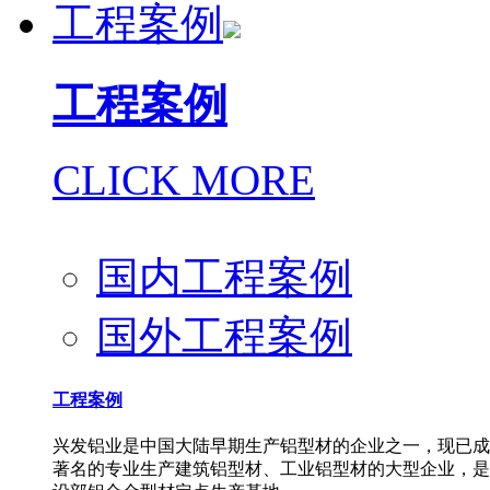
工程案例
工程案例
CLICK MORE
国内工程案例
国外工程案例
工程案例
兴发铝业是中国大陆早期生产铝型材的企业之一，现已成
著名的专业生产建筑铝型材、工业铝型材的大型企业，是