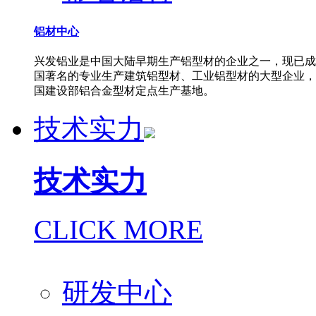
铝材中心
兴发铝业是中国大陆早期生产铝型材的企业之一，现已成
国著名的专业生产建筑铝型材、工业铝型材的大型企业，
国建设部铝合金型材定点生产基地。
技术实力
技术实力
CLICK MORE
研发中心