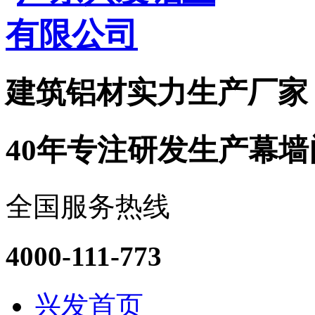
建筑铝材实力
生产厂家
40年专注研发生产幕
全国服务热线
4000-111-773
兴发首页