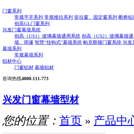
门窗系列
常规平开系列
常规推拉系列
提拉窗、固定窗系列
断桥铝
创高GL门窗系列
兴发门窗幕墙系统
创高（US1）玻璃幕墙通用系统
创高（US2）玻璃幕墙
墙、雨篷
智慧“挂钩式”幕墙系统
帕克斯顿门窗系统
兴发
幕墙系列
常规幕墙系列
铝材中心
门窗铝材
幕墙铝材
咨询热线
4000-111-773
兴发门窗幕墙型材
您的位置：
首页
»
产品中