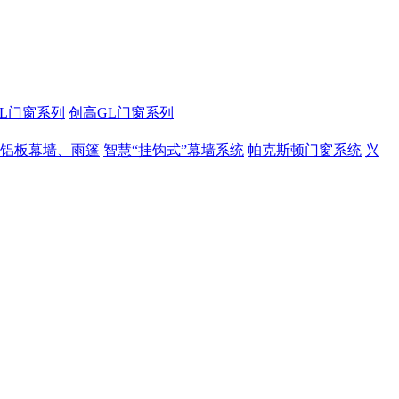
L门窗系列
创高GL门窗系列
、铝板幕墙、雨篷
智慧“挂钩式”幕墙系统
帕克斯顿门窗系统
兴