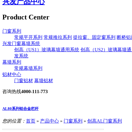
兴发产品中心
Product Center
门窗系列
常规平开系列
常规推拉系列
提拉窗、固定窗系列
断桥铝
兴发门窗幕墙系统
创高（US1）玻璃幕墙通用系统
创高（US2）玻璃幕墙
发系统
幕墙系列
常规幕墙系列
铝材中心
门窗铝材
幕墙铝材
咨询热线
4000-111-773
AL80系列铝合金栏杆
您的位置：
首页
»
产品中心
»
门窗系列
»
创高AL门窗系列