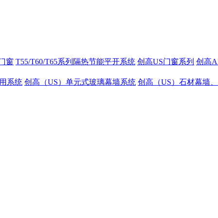
门窗
T55/T60/T65系列隔热节能平开系统
创高US门窗系列
创高A
通用系统
创高（US）单元式玻璃幕墙系统
创高（US）石材幕墙