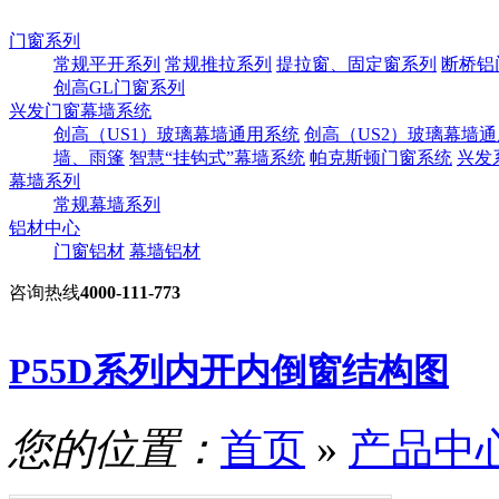
门窗系列
常规平开系列
常规推拉系列
提拉窗、固定窗系列
断桥铝
创高GL门窗系列
兴发门窗幕墙系统
创高（US1）玻璃幕墙通用系统
创高（US2）玻璃幕墙
墙、雨篷
智慧“挂钩式”幕墙系统
帕克斯顿门窗系统
兴发
幕墙系列
常规幕墙系列
铝材中心
门窗铝材
幕墙铝材
咨询热线
4000-111-773
P55D系列内开内倒窗结构图
您的位置：
首页
»
产品中