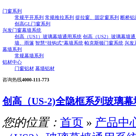
门窗系列
常规平开系列
常规推拉系列
提拉窗、固定窗系列
断桥铝
创高GL门窗系列
兴发门窗幕墙系统
创高（US1）玻璃幕墙通用系统
创高（US2）玻璃幕墙
墙、雨篷
智慧“挂钩式”幕墙系统
帕克斯顿门窗系统
兴发
幕墙系列
常规幕墙系列
铝材中心
门窗铝材
幕墙铝材
咨询热线
4000-111-773
创高（US-2)全隐框系列玻璃幕
您的位置：
首页
»
产品中