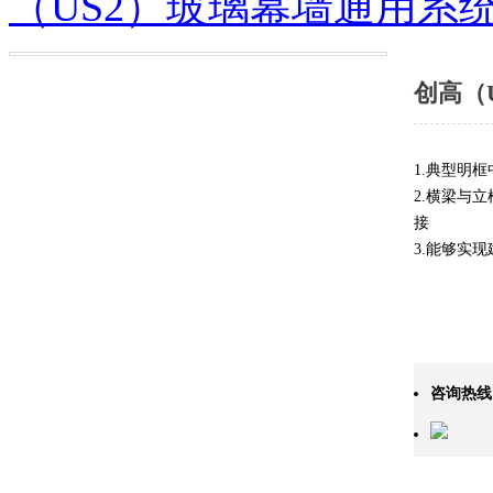
（US2）玻璃幕墙通用系
创高（
1.典型明
2.横梁与
接
3.能够实
咨询热线