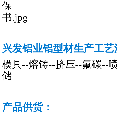
兴发铝业铝型材生产工艺
模具--熔铸--挤压--氟碳--喷
储
产品供货：