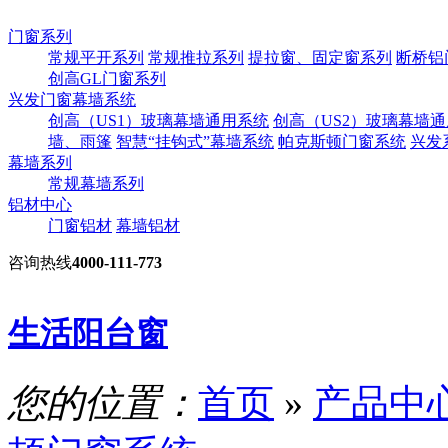
门窗系列
常规平开系列
常规推拉系列
提拉窗、固定窗系列
断桥铝
创高GL门窗系列
兴发门窗幕墙系统
创高（US1）玻璃幕墙通用系统
创高（US2）玻璃幕墙
墙、雨篷
智慧“挂钩式”幕墙系统
帕克斯顿门窗系统
兴发
幕墙系列
常规幕墙系列
铝材中心
门窗铝材
幕墙铝材
咨询热线
4000-111-773
生活阳台窗
您的位置：
首页
»
产品中