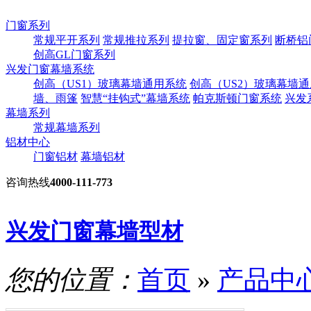
门窗系列
常规平开系列
常规推拉系列
提拉窗、固定窗系列
断桥铝
创高GL门窗系列
兴发门窗幕墙系统
创高（US1）玻璃幕墙通用系统
创高（US2）玻璃幕墙
墙、雨篷
智慧“挂钩式”幕墙系统
帕克斯顿门窗系统
兴发
幕墙系列
常规幕墙系列
铝材中心
门窗铝材
幕墙铝材
咨询热线
4000-111-773
兴发门窗幕墙型材
您的位置：
首页
»
产品中