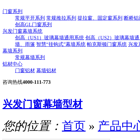
门窗系列
常规平开系列
常规推拉系列
提拉窗、固定窗系列
断桥铝
创高GL门窗系列
兴发门窗幕墙系统
创高（US1）玻璃幕墙通用系统
创高（US2）玻璃幕墙
墙、雨篷
智慧“挂钩式”幕墙系统
帕克斯顿门窗系统
兴发
幕墙系列
常规幕墙系列
铝材中心
门窗铝材
幕墙铝材
咨询热线
4000-111-773
兴发门窗幕墙型材
您的位置：
首页
»
产品中