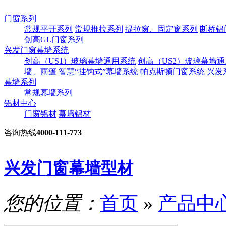
门窗系列
常规平开系列
常规推拉系列
提拉窗、固定窗系列
断桥铝
创高GL门窗系列
兴发门窗幕墙系统
创高（US1）玻璃幕墙通用系统
创高（US2）玻璃幕墙
墙、雨篷
智慧“挂钩式”幕墙系统
帕克斯顿门窗系统
兴发
幕墙系列
常规幕墙系列
铝材中心
门窗铝材
幕墙铝材
咨询热线
4000-111-773
兴发门窗幕墙型材
您的位置：
首页
»
产品中