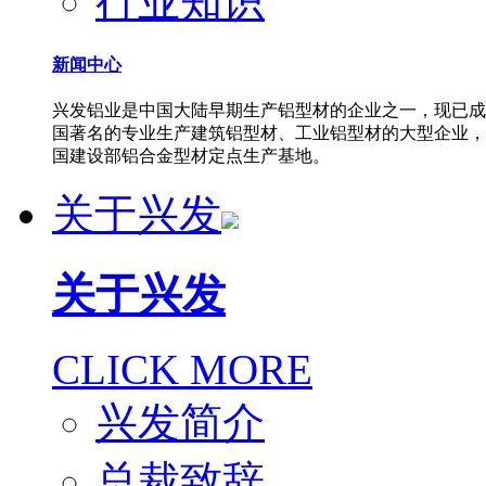
行业知识
新闻中心
兴发铝业是中国大陆早期生产铝型材的企业之一，现已成
国著名的专业生产建筑铝型材、工业铝型材的大型企业，
国建设部铝合金型材定点生产基地。
关于兴发
关于兴发
CLICK MORE
兴发简介
总裁致辞