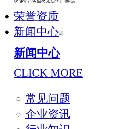
设部铝合金型材定点生产基地。
荣誉资质
新闻中心
新闻中心
CLICK MORE
常见问题
企业资讯