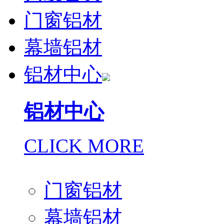
门窗铝材
幕墙铝材
铝材中心
铝材中心
CLICK MORE
门窗铝材
幕墙铝材