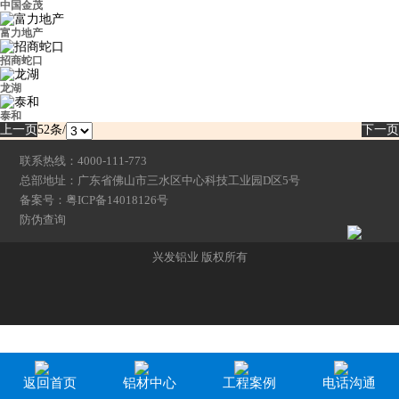
中国金茂
富力地产
招商蛇口
龙湖
泰和
上一页
下一页
52
条/
联系热线：4000-111-773
总部地址：广东省佛山市三水区中心科技工业园D区5号
备案号：粤ICP备14018126号
防伪查询
兴发铝业 版权所有
返回首页
铝材中心
工程案例
电话沟通