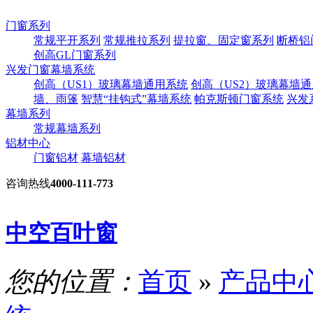
门窗系列
常规平开系列
常规推拉系列
提拉窗、固定窗系列
断桥铝
创高GL门窗系列
兴发门窗幕墙系统
创高（US1）玻璃幕墙通用系统
创高（US2）玻璃幕墙
墙、雨篷
智慧“挂钩式”幕墙系统
帕克斯顿门窗系统
兴发
幕墙系列
常规幕墙系列
铝材中心
门窗铝材
幕墙铝材
咨询热线
4000-111-773
中空百叶窗
您的位置：
首页
»
产品中