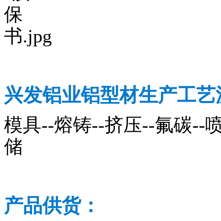
兴发铝业铝型材生产工艺
模具--熔铸--挤压--氟碳--喷
储
产品供货：